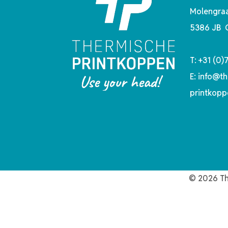
Molengraa
5386 JB 
T:
+31 (0)
E:
info@th
printkopp
© 2026 Th