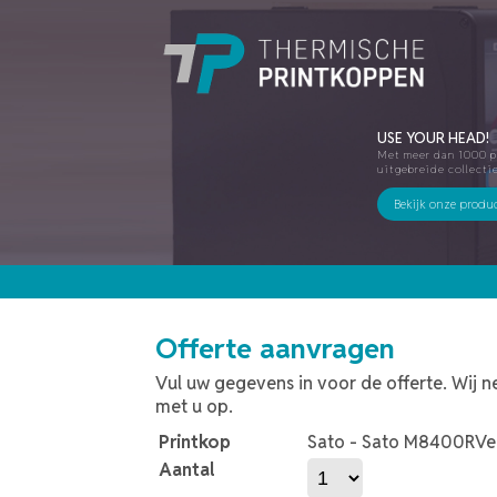
USE YOUR HEAD!
Met meer dan 1000 p
uitgebreide collecti
Bekijk onze produ
Offerte aanvragen
Vul uw gegevens in voor de offerte. Wij 
met u op.
Printkop
Sato - Sato M8400RVe
Aantal