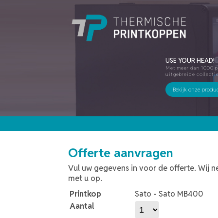
USE YOUR HEAD!
Met meer dan 1000 p
uitgebreide collecti
Bekijk onze produ
Offerte aanvragen
Vul uw gegevens in voor de offerte. Wij 
met u op.
Printkop
Sato - Sato MB400
Aantal