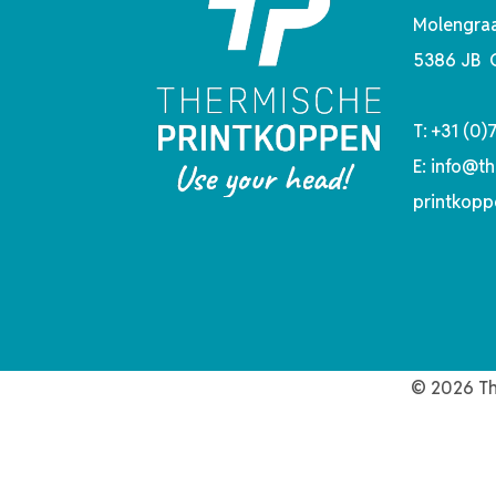
Molengraa
5386 JB 
T:
+31 (0)
E:
info@th
printkopp
© 2026 Th