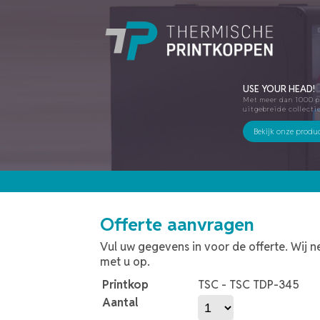
USE YOUR HEAD!
Met meer dan 1000 p
uitgebreide collecti
Bekijk onze produ
Offerte aanvragen
Vul uw gegevens in voor de offerte. Wij 
met u op.
Printkop
TSC - TSC TDP-345
Aantal