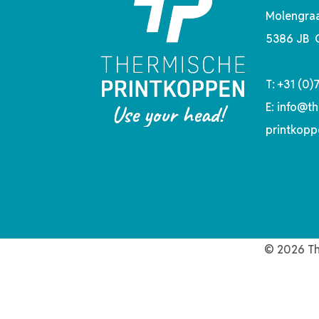
Molengraa
5386 JB 
T:
+31 (0)
E:
info@th
printkopp
© 2026 Th